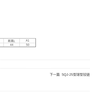
A1
距离L
44
50
下一篇: SQJ-25型球型铰链