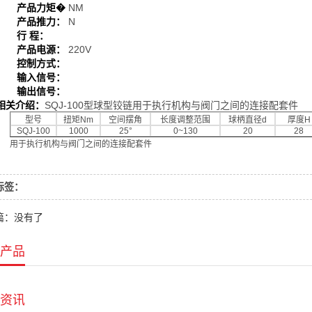
产品力矩�
NM
产品推力：
N
行 程：
产品电源：
220V
控制方式：
输入信号：
输出信号：
相关介绍：
SQJ-100型球型铰链用于执行机构与阀门之间的连接配套件
型号
扭矩Nm
空间摆角
长度调整范围
球柄直径d
厚度H
SQJ-100
1000
25°
0~130
20
28
用于执行机构与阀门之间的连接配套件
标签：
篇：没有了
产品
资讯